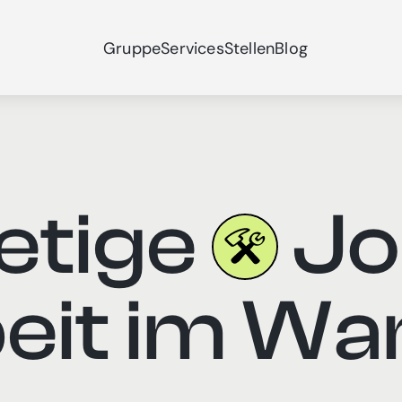
Gruppe
Services
Stellen
Blog
etige
Jo
eit im Wa