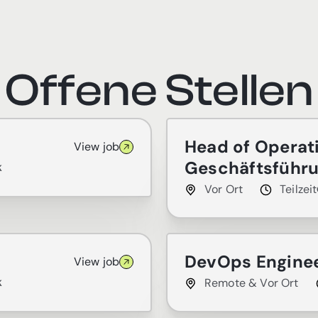
Offene Stellen
Head of Operati
View job
Geschäftsführ
K
Vor Ort
Teilzeit
DevOps Engine
View job
Remote & Vor Ort
K