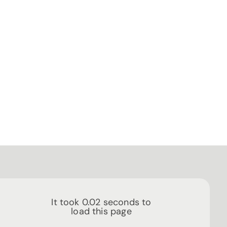
It took
0.02
seconds to
load this page