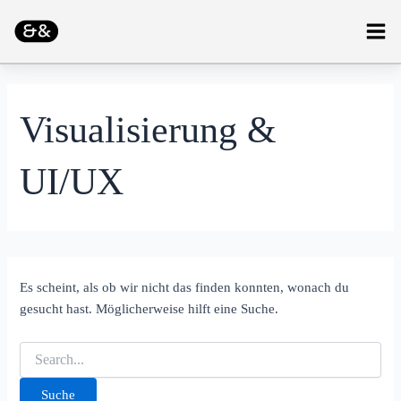
Suchen
Zum
Mai
nach:
Inhalt
Men
springen
Visualisierung &
UI/UX
Es scheint, als ob wir nicht das finden konnten, wonach du
gesucht hast. Möglicherweise hilft eine Suche.