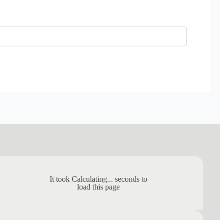
It took
Calculating...
seconds to
load this page