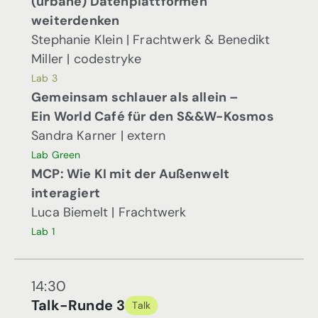
(urbane)
Datenplattformen
weiterdenken
Stephanie Klein
| Frachtwerk
& Benedikt
Miller | codestryke
Lab 3
Gemeinsam schlauer als allein –
Ein
World Café für den S&&W-Kosmos
Sandra Karner | extern
Lab Green
MCP: Wie KI mit der Außenwelt
interagiert
Luca Biemelt | Frachtwerk
Lab 1
14:30
Talk-Runde 3
Talk