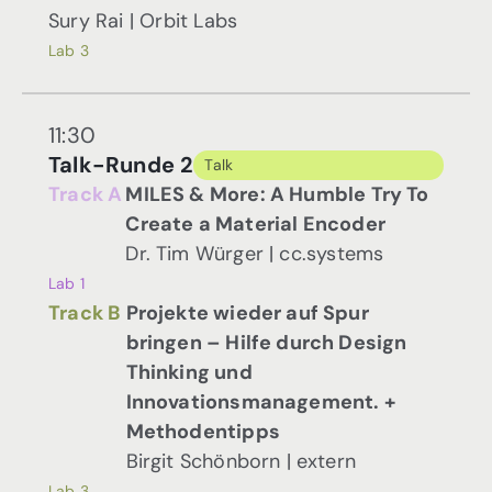
Sury Rai | Orbit Labs
Lab 3
11:30
Talk-Runde 2
Talk
Track A
MILES & More: A Humble Try To
Create a Material Encoder
Dr. Tim Würger | cc.systems
Lab 1
Track B
Projekte wieder auf Spur
bringen – Hilfe durch Design
Thinking und
Innovationsmanagement. +
Methodentipps
Birgit Schönborn | extern
Lab 3